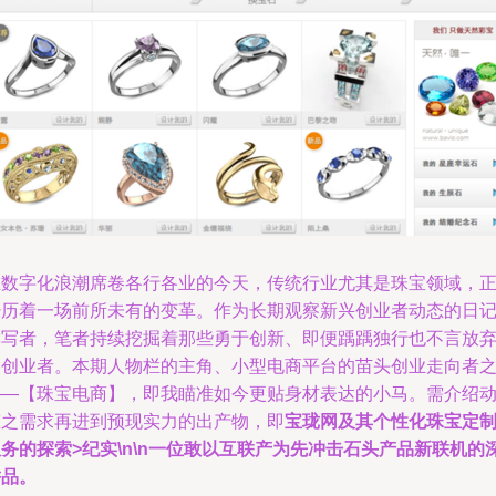
在数字化浪潮席卷各行各业的今天，传统行业尤其是珠宝领域，
经历着一场前所未有的变革。作为长期观察新兴创业者动态的日
撰写者，笔者持续挖掘着那些勇于创新、即便踽踽独行也不言放
的创业者。本期人物栏的主角、小型电商平台的苗头创业走向者
——【珠宝电商】，即我瞄准如今更贴身材表达的小马。需介绍
态之需求再进到预现实力的出产物，即
宝珑网及其个性化珠宝定
务的探索>纪实\n\n一位敢以互联产为先冲击石头产品新联机的
耕品。