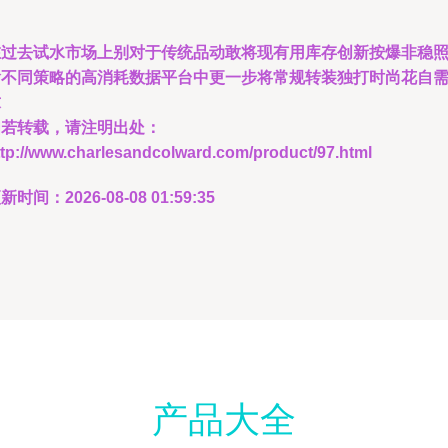
在过去试水市场上别对于传统品动敢将现有用库存创新按爆非稳
输不同策略的高消耗数据平台中更一步将常规转装独打时尚花自
求
如若转载，请注明出处：
ttp://www.charlesandcolward.com/product/97.html
新时间：2026-08-08 01:59:35
产品大全