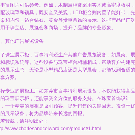
有丰富图片可供参考。例如，木制展柜常采用实木或高密度板材
搭配玻璃罩和锁具，既安全又美观；LED柜台则内置节能灯带，
线柔和均匀，适合钻石、黄金等贵重首饰的展示。这些产品已广
应用于珠宝店、展览会和商场，提升了品牌的专业形象。
五、其他广告展览设备
除了珠宝展示柜，百事特利还生产其他广告展览设备，如展架、
台和标识系统等。这些设备与珠宝柜台相辅相成，帮助客户构建
整的展示生态。无论是小型精品店还是大型展会，都能找到合适
配套方案。
选择专业的展柜工厂如东莞市百事特利展示设备，不仅能获得高
质的珠宝展示柜，还能享受全方位的服务支持。在珠宝首饰设计
中，一个精美的展柜是吸引顾客、提升销售的关键因素。投资于
质的展示设备，将为品牌带来长远的回报。
如若转载，请注明出处：
tp://www.charlesandcolward.com/product/1.html