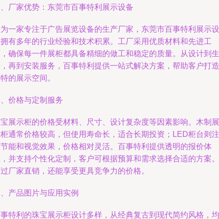
二、厂家优势：东莞市百事特利展示设备
作为一家专注于广告展览设备的生产厂家，东莞市百事特利展示
备拥有多年的行业经验和技术积累。工厂采用优质材料和先进工
艺，确保每一件展柜都具备精细的做工和稳定的质量。从设计到
产，再到安装服务，百事特利提供一站式解决方案，帮助客户打
独特的展示空间。
三、价格与定制服务
珠宝展示柜的价格受材料、尺寸、设计复杂度等因素影响。木制
示柜通常价格较高，但使用寿命长，适合长期投资；LED柜台则
重节能和视觉效果，价格相对灵活。百事特利提供透明的报价体
系，并支持个性化定制，客户可根据预算和需求选择合适的方案
通过厂家直销，还能享受更具竞争力的价格。
四、产品图片与应用实例
百事特利的珠宝展示柜设计多样，从经典复古到现代简约风格，