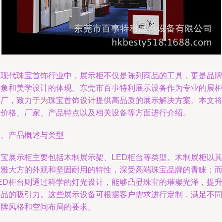
在现代珠宝首饰行业中，展示柜不仅是陈列商品的工具，更是品
形象和美学设计的体现。东莞市百事特利展示设备作为专业的展
工厂，致力于为珠宝首饰设计提供高品质的展示解决方案。本文
从价格、厂家、产品特点以及相关设备等方面进行介绍。
一、产品概述与类型
珠宝展示柜主要包括木制展示架、LED柜台等类型。木制展柜以
典雅大方的外观和坚固耐用的特性，深受高端珠宝品牌的青睐；
LED柜台则通过科学的灯光设计，能够凸显珠宝的璀璨光泽，提
商品的吸引力。这些展示设备可根据客户需求进行定制，满足不
品牌风格和空间布局的要求。