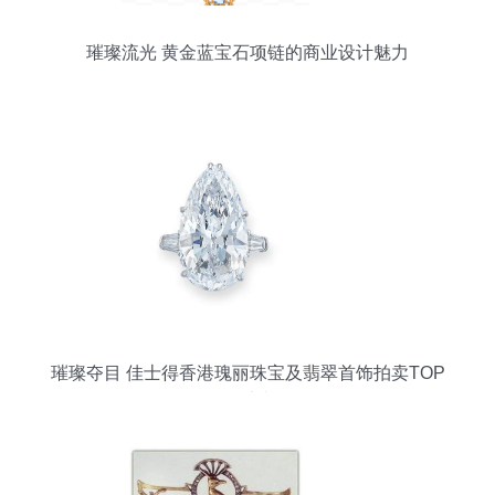
璀璨流光 黄金蓝宝石项链的商业设计魅力
璀璨夺目 佳士得香港瑰丽珠宝及翡翠首饰拍卖TOP
10设计赏析